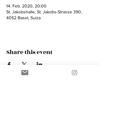
14. Feb. 2020, 20:00
St. Jakobshalle, St. Jakobs-Strasse 390,
4052 Basel, Suiza
Share this event
Contact
AMIK GUERRA
Trumpeter, Conductor, Arranger,
Composer, Coach & Music Educator
Phone
+41 76 410 18 38