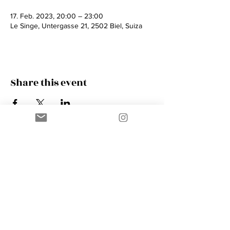
17. Feb. 2023, 20:00 – 23:00
Le Singe, Untergasse 21, 2502 Biel, Suiza
Share this event
Contact
AMIK GUERRA
Trumpeter, Conductor, Arranger,
Composer, Coach & Music Educator
Phone
+41 76 410 18 38
Email
music@amikguerra.com