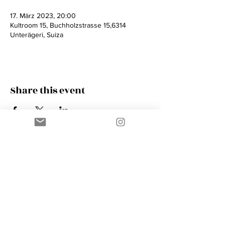
17. März 2023, 20:00
Kultroom 15, Buchholzstrasse 15,6314
Unterägeri, Suiza
Share this event
Contact
AMIK GUERRA
Trumpeter, Conductor, Arranger,
Composer, Coach & Music Educator
Phone
+41 76 410 18 38