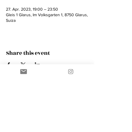
27. Apr. 2023, 19:00 – 23:50
Gleis 1 Glarus, Im Volksgarten 1, 8750 Glarus,
Suiza
Share this event
Contact
AMIK GUERRA
Trumpeter, Conductor, Arranger,
Composer, Coach & Music Educator
Phone
+41 76 410 18 38